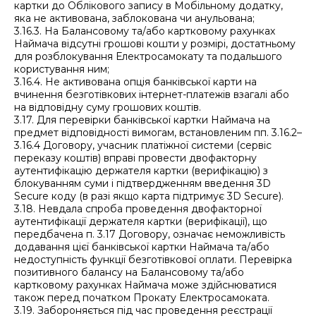
картки до Облікового запису в Мобільному додатку,
яка не активована, заблокована чи анульована;
3.16.3. На Балансовому та/або картковому рахунках
Наймача відсутні грошові кошти у розмірі, достатньому
для розблокування Електросамокату та подальшого
користування ним;
3.16.4. Не активована опція банківської карти на
вчинення безготівкових інтернет-платежів взагалі або
на відповідну суму грошових коштів.
3.17. Для перевірки банківської картки Наймача на
предмет відповідності вимогам, встановленим пп. 3.16.2–
3.16.4 Договору, учасник платіжної системи (сервіс
переказу коштів) вправі провести двофакторну
аутентифікацію держателя картки (верифікацію) з
блокуванням суми і підтвердженням введення 3D
Secure коду (в разі якщо карта підтримує 3D Secure).
3.18. Невдала спроба проведення двофакторної
аутентифікації держателя картки (верифікації), що
передбачена п. 3.17 Договору, означає неможливість
додавання цієї банківської картки Наймача та/або
недоступність функції безготівкової оплати. Перевірка
позитивного балансу на Балансовому та/або
картковому рахунках Наймача може здійснюватися
також перед початком Прокату Електросамоката.
3.19. Забороняється під час проведення реєстрації