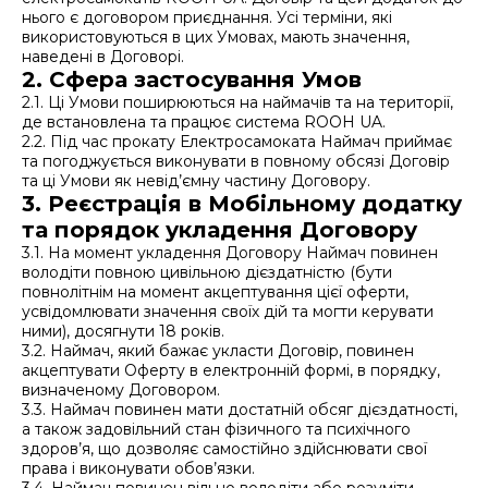
нього є договором приєднання. Усі терміни, які
використовуються в цих Умовах, мають значення,
наведені в Договорі.
2. Сфера застосування Умов
2.1. Ці Умови поширюються на наймачів та на території,
де встановлена та працює система ROOH UA.
2.2. Під час прокату Електросамоката Наймач приймає
та погоджується виконувати в повному обсязі Договір
та ці Умови як невід’ємну частину Договору.
3. Реєстрація в Мобільному додатку
та порядок укладення Договору
3.1. На момент укладення Договору Наймач повинен
володіти повною цивільною дієздатністю (бути
повнолітнім на момент акцептування цієї оферти,
усвідомлювати значення своїх дій та могти керувати
ними), досягнути 18 років.
3.2. Наймач, який бажає укласти Договір, повинен
акцептувати Оферту в електронній формі, в порядку,
визначеному Договором.
3.3. Наймач повинен мати достатній обсяг дієздатності,
а також задовільний стан фізичного та психічного
здоров’я, що дозволяє самостійно здійснювати свої
права і виконувати обов’язки.