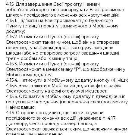
4.15. Для завершення Сесії прокату Наймач
зобов’язаний коректно припаркувати Електросамокат
шляхом послідовного виконання всіх наступних дій:
4.15.1. Під’їхати на Електросамокаті до будь-якого
Пункту (станції) прокату, зазначеного в Мобільному
додатку;
4.15.2. Розмістити в Пункті (станції) прокату
Електросамокат таким чином, щоб він не створював
перешкод учасникам дорожнього руху, завдавав
шкоди (або не створював загрози завдання шкоди)
третім особам або їх майну тощо;
4.15.3. Розмістити в Пункті (станції) прокату
Електросамокат в межах знаку “Р”, що відображений у
Мобільному додатку;
4.15.4. Натиснути в Мобільному додатку кнопку «Фініш»;
4.15.5. Завантажити в Мобільний додаток фотографію
Електросамокату на фоні оточуючої місцевості;
4.15.6. Отримати в Мобільному додатку підтвердження
про успішне передання (повернення) Електросамокату
Наймодавцю.
4.16. Сторони погодились, що тільки за умови
послідовного виконання всіх дій, указаних в п. 4.17.
Договору, Сесія прокату є завершеною, а
Електросамокат вважається таким, що належним чином
повернений Наймодавцю.