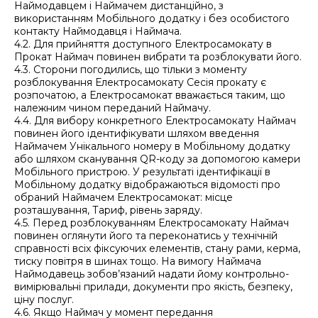
Наймодавцем і Наймачем дистанційно, з
використанням Мобільного додатку і без особистого
контакту Наймодавця і Наймача.
4.2. Для прийняття доступного Електросамокату в
Прокат Наймач повинен вибрати та розблокувати його.
4.3. Сторони погодились, що тільки з моменту
розблокування Електросамокату Сесія прокату є
розпочатою, а Електросамокат вважається таким, що
належним чином переданий Наймачу.
4.4. Для вибору конкретного Електросамокату Наймач
повинен його ідентифікувати шляхом введення
Наймачем Унікального номеру в Мобільному додатку
або шляхом сканування QR-коду за допомогою камери
Мобільного пристрою. У результаті ідентифікації в
Мобільному додатку відображаються відомості про
обраний Наймачем Електросамокат: місце
розташування, Тариф, рівень заряду.
4.5. Перед розблокуванням Електросамокату Наймач
повинен оглянути його та переконатись у технічній
справності всіх фіксуючих елементів, стану рами, керма,
тиску повітря в шинах тощо. На вимогу Наймача
Наймодавець зобов’язаний надати йому контрольно-
вимірювальні прилади, документи про якість, безпеку,
ціну послуг.
4.6. Якщо Наймач у момент передання