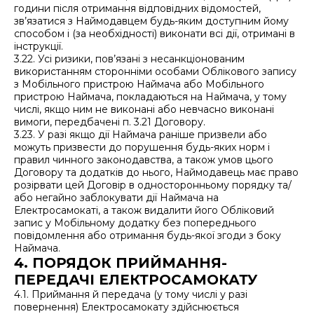
години після отримання відповідних відомостей,
зв’язатися з Наймодавцем будь-яким доступним йому
способом і (за необхідності) виконати всі дії, отримані в
інструкції.
3.22. Усі ризики, пов’язані з несанкціонованим
використанням сторонніми особами Облікового запису
з Мобільного пристрою Наймача або Мобільного
пристрою Наймача, покладаються на Наймача, у тому
числі, якщо ним не виконані або невчасно виконані
вимоги, передбачені п. 3.21 Договору.
3.23. У разі якщо дії Наймача раніше призвели або
можуть призвести до порушення будь-яких норм і
правил чинного законодавства, а також умов цього
Договору та додатків до нього, Наймодавець має право
розірвати цей Договір в односторонньому порядку та/
або негайно заблокувати дії Наймача на
Електросамокаті, а також видалити його Обліковий
запис у Мобільному додатку без попереднього
повідомлення або отримання будь-якої згоди з боку
Наймача.
4. ПОРЯДОК ПРИЙМАННЯ-
ПЕРЕДАЧІ ЕЛЕКТРОСАМОКАТУ
4.1. Приймання й передача (у тому числі у разі
повернення) Електросамокату здійснюється