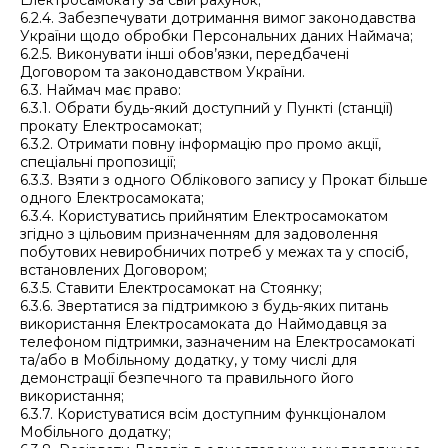
Електросамокату за свій рахунок;
6.2.4. Забезпечувати дотримання вимог законодавства
України щодо обробки Персональних даних Наймача;
6.2.5. Виконувати інші обов’язки, передбачені
Договором та законодавством України.
6.3. Наймач має право:
6.3.1. Обрати будь-який доступний у Пункті (станції)
прокату Електросамокат;
6.3.2. Отримати повну інформацію про промо акції,
спеціальні пропозиції;
6.3.3. Взяти з одного Облікового запису у Прокат більше
одного Електросамоката;
6.3.4. Користуватись прийнятим Електросамокатом
згідно з цільовим призначенням для задоволення
побутових невиробничих потреб у межах та у спосіб,
встановлених Договором;
6.3.5. Ставити Електросамокат на Стоянку;
6.3.6. Звертатися за підтримкою з будь-яких питань
використання Електросамоката до Наймодавця за
телефоном підтримки, зазначеним на Електросамокаті
та/або в Мобільному додатку, у тому числі для
демонстрації безпечного та правильного його
використання;
6.3.7. Користуватися всім доступним функціоналом
Мобільного додатку;