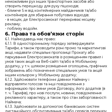
неможливим рух інших транспортних засобів або
створить перешкоду для руху пішоходів;
- ближче 5 м від контейнерних майданчиків та/або
контейнерів для збирання побутових відходів;
- в місцях, де Електросамокат перекриває місцеву
рекламу;
- поблизу водойм.
6. Права та обов’язки сторін
6.1. Наймодавець має право:
6.1.1. В односторонньому порядку затверджувати
Тарифи, а також проводити різні промо та маркетингові
акції, надавати спеціальні пропозиції Прокату або
паркування Електросамокатів із розміщенням правил і
умов таких акцій на Веб-сайті та/або в Мобільному
додатку, у т.ч. шляхом розміщення оголошень, графічних
зображень або позначення спеціальних умов та акцій
іншим кольором у Мобільному додатку;
6.1.2. Здійснювати телефонні дзвінки Наймачу і
відправляти голосові та інші повідомлення з
інформацією про зміни умов Договору, його додатків (в
т. ч. Тарифів), про нові послуги, новини, повідомлення
рекламного характеру, а також про стан заборгованості
Наймача;
6.1.3. Здійснювати за допомогою банківських систем
дистанційного обслуговування та/або сервісів переказу