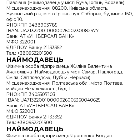
Павлівна (Наймодавець у місті Буча, Ірпінь, Ворзель)
Місцезнаходження: 08200, Київська область,
Бучанський р-н, місто Ірпінь, вул. Соборна, будинок 160,
офіс 10.
РНОКПП 3488903785
IBAN: UA21322001000002600230082477
Банк: АТ «УНІВЕРСАЛ БАНК»
МФО 322001
ЄДРПОУ Банку 21133352
Тел.: +380952201500
НАЙМОДАВЕЦЬ
Фізична особа підприємець Жиліна Валентина
Анатоліївна (Наймодавець у місті Самар, Павлоград,
Сміла, Світловодськ, Лубни, Черкаси)
Місцезнаходження: Полтавська обл., місто Полтава,
майдан Незалежності, буд. 1
РНОКПП 3405507103
IBAN: UA713220010000026005360040625
Банк: АТ «УНІВЕРСАЛ БАНК»
МФО 322001
ЄДРПОУ Банку 21133352
Тел.: +380952201500
НАЙМОДАВЕЦЬ
Фізична особа підприємець Ярошенко Богдан