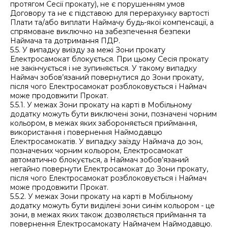
протягом Сесії прокату), не є порушенням умов
Договору та не є підставою для перерахунку вартості
Плати та/або виплати Наймачу будь-якої компенсації, а
спрямоване виключно на забезпечення безпеки
Наймача та дотримання ПДР.
5.5. У випадку виїзду за межі Зони прокату
Електросамокат блокується. При цьому Сесія прокату
не закінчується і не зупиняється. У такому випадку
Наймач зобов’язаний повернутися до Зони прокату,
після чого Електросамокат розблоковується і Наймач
може продовжити Прокат.
5.5.1. У межах Зони прокату на карті в Мобільному
додатку можуть бути виключені зони, позначені чорним
кольором, в межах яких забороняється приймання,
використання і повернення Наймодавцю
Електросамокатів. У випадку заїзду Наймача до зон,
позначених чорним кольором, Електросамокат
автоматично блокується, а Наймач зобов’язаний
негайно повернути Електросамокат до Зони прокату,
після чого Електросамокат розблоковується і Наймач
може продовжити Прокат.
5.5.2. У межах Зони прокату на карті в Мобільному
додатку можуть бути виділені зони синім кольором - це
зони, в межах яких також дозволяється приймання та
повернення Електросамокату Наймачем Наймодавцю.