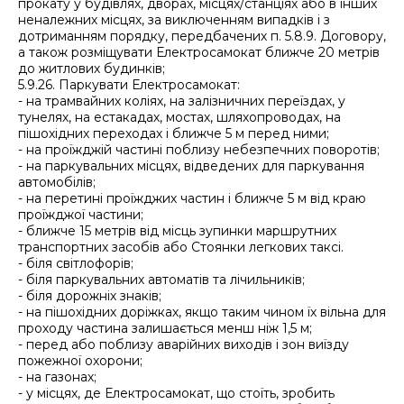
прокату у будівлях, дворах, місцях/станціях або в інших
неналежних місцях, за виключенням випадків і з
дотриманням порядку, передбачених п. 5.8.9. Договору,
а також розміщувати Електросамокат ближче 20 метрів
до житлових будинків;
5.9.26. Паркувати Електросамокат:
- на трамвайних коліях, на залізничних переїздах, у
тунелях, на естакадах, мостах, шляхопроводах, на
пішохідних переходах і ближче 5 м перед ними;
- на проїжджій частині поблизу небезпечних поворотів;
- на паркувальних місцях, відведених для паркування
автомобілів;
- на перетині проїжджих частин і ближче 5 м від краю
проїжджої частини;
- ближче 15 метрів від місць зупинки маршрутних
транспортних засобів або Стоянки легкових таксі.
- біля світлофорів;
- біля паркувальних автоматів та лічильників;
- біля дорожніх знаків;
- на пішохідних доріжках, якщо таким чином їх вільна для
проходу частина залишається менш ніж 1,5 м;
- перед або поблизу аварійних виходів і зон виїзду
пожежної охорони;
- на газонах;
- у місцях, де Електросамокат, що стоїть, зробить