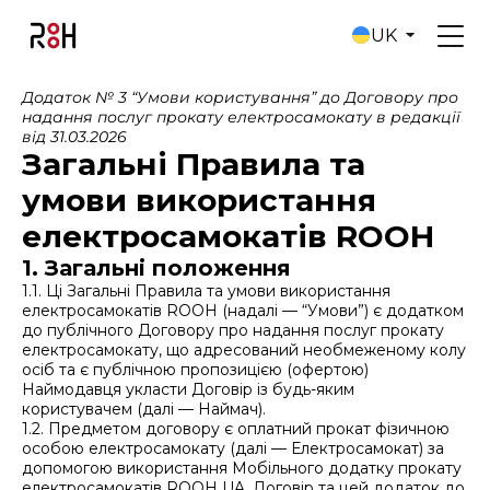
UK
Додаток № 3 “Умови користування” до Договору про
надання послуг прокату електросамокату в редакції
від 31.03.2026
Загальні Правила та
умови використання
електросамокатів ROOH
1. Загальні положення
1.1. Ці Загальні Правила та умови використання
електросамокатів ROOH (надалі — “Умови”) є додатком
до публічного Договору про надання послуг прокату
електросамокату, що адресований необмеженому колу
осіб та є публічною пропозицією (офертою)
Наймодавця укласти Договір із будь-яким
користувачем (далі — Наймач).
1.2. Предметом договору є оплатний прокат фізичною
особою електросамокату (далі — Електросамокат) за
допомогою використання Мобільного додатку прокату
електросамокатів ROOH UA. Договір та цей додаток до