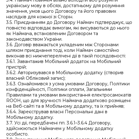
3.4. Наймач повинен вільно володіти або розуміти
українську мову в обсязі, достатньому для розуміння
значення, умов цього Договору та його правових
наслідків для кожної зі Сторін.
3.5. Приєднанням до Договору Наймач підтверджує, що
повністю відповідає вимогам, які висуваються до нього
як Наймача, встановленим Договором та
законодавством України.
3.6. Договір вважається укладеним між Сторонами
шляхом приєднання тоді, коли Наймач самостійно
виконав всі нижчеперелічені дії в такій послідовності:
3.6.1. Завантажив Мобільний додаток на Мобільний
пристрій;
3.6.2. Авторизувався в Мобільному додатку (створив
власний Обліковий запис);
3.6.3. Ознайомився з усіма умовами Договору, Політики
конфіденційності, Політики оплати, Загальними
Правилами та умовами використання електросамокатів
ROOH, що для зручності Наймача додатково розміщені
на Веб-сайті та в Мобільному додатку, та їх прийняв;
3.6.4. Зареєстрував власні Персональні дані в
Мобільному додатку.
3.7. Усі дії, передбачені пп. 3.6.1–3.6.4 Договору,
здійснюються Наймачем у Мобільному додатку
особисто.