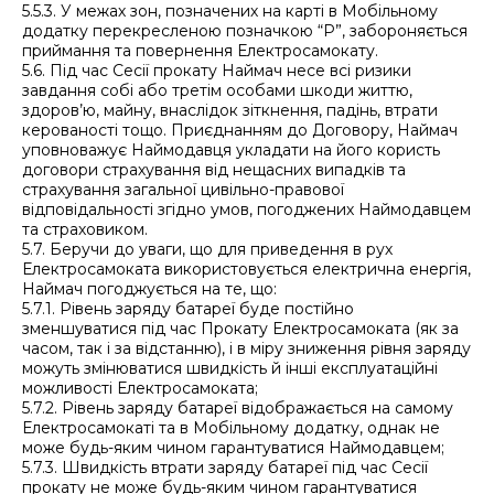
5.5.3. У межах зон, позначених на карті в Мобільному
додатку перекресленою позначкою “Р”, забороняється
приймання та повернення Електросамокату.
5.6. Під час Сесії прокату Наймач несе всі ризики
завдання собі або третім особами шкоди життю,
здоров’ю, майну, внаслідок зіткнення, падінь, втрати
керованості тощо. Приєднанням до Договору, Наймач
уповноважує Наймодавця укладати на його користь
договори страхування від нещасних випадків та
страхування загальної цивільно-правової
відповідальності згідно умов, погоджених Наймодавцем
та страховиком.
5.7. Беручи до уваги, що для приведення в рух
Електросамоката використовується електрична енергія,
Наймач погоджується на те, що:
5.7.1. Рівень заряду батареї буде постійно
зменшуватися під час Прокату Електросамоката (як за
часом, так і за відстанню), і в міру зниження рівня заряду
можуть змінюватися швидкість й інші експлуатаційні
можливості Електросамоката;
5.7.2. Рівень заряду батареї відображається на самому
Електросамокаті та в Мобільному додатку, однак не
може будь-яким чином гарантуватися Наймодавцем;
5.7.3. Швидкість втрати заряду батареї під час Сесії
прокату не може будь-яким чином гарантуватися