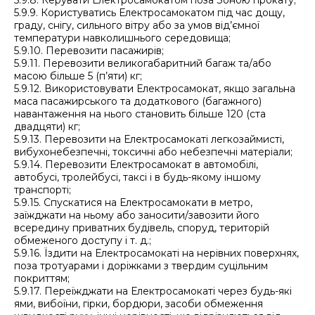
5.9.8. Керувати Електросамокатом поза Зоною прокату;
5.9.9. Користуватись Електросамокатом під час дощу,
граду, снігу, сильного вітру або за умов від’ємної
температури навколишнього середовища;
5.9.10. Перевозити пасажирів;
5.9.11. Перевозити великогабаритний багаж та/або
масою більше 5 (п’яти) кг;
5.9.12. Використовувати Електросамокат, якщо загальна
маса пасажирського та додаткового (багажного)
навантаження на нього становить більше 120 (ста
двадцяти) кг;
5.9.13. Перевозити на Електросамокаті легкозаймисті,
вибухонебезпечні, токсичні або небезпечні матеріали;
5.9.14. Перевозити Електросамокат в автомобілі,
автобусі, тролейбусі, таксі і в будь-якому іншому
транспорті;
5.9.15. Спускатися на Електросамокати в метро,
заїжджати на ньому або заносити/завозити його
всередину приватних будівель, споруд, територій
обмеженого доступу і т. д.;
5.9.16. Їздити на Електросамокаті на нерівних поверхнях,
поза тротуарами і доріжками з твердим суцільним
покриттям;
5.9.17. Переїжджати на Електросамокаті через будь-які
ями, вибоїни, гірки, бордюри, засоби обмеження