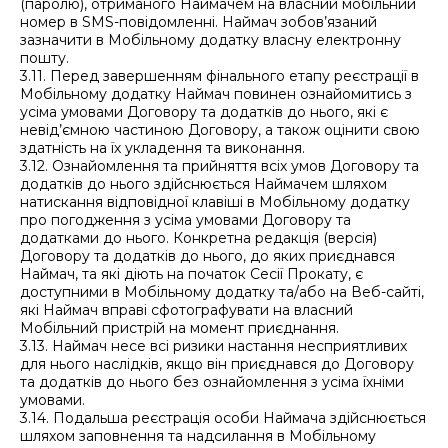
(паролю), отриманого Наймачем на власний мобільний
номер в SMS-повідомленні. Наймач зобов’язаний
зазначити в Мобільному додатку власну електронну
пошту.
3.11. Перед завершенням фінального етапу реєстрації в
Мобільному додатку Наймач повинен ознайомитись з
усіма умовами Договору та додатків до нього, які є
невід’ємною частиною Договору, а також оцінити свою
здатність на їх укладення та виконання.
3.12. Ознайомлення та прийняття всіх умов Договору та
додатків до нього здійснюється Наймачем шляхом
натискання відповідної клавіші в Мобільному додатку
про погодження з усіма умовами Договору та
додатками до нього. Конкретна редакція (версія)
Договору та додатків до нього, до яких приєднався
Наймач, та які діють на початок Сесії Прокату, є
доступними в Мобільному додатку та/або на Веб-сайті,
які Наймач вправі сфотографувати на власний
Мобільний пристрій на момент приєднання.
3.13. Наймач несе всі ризики настання несприятливих
для нього наслідків, якщо він приєднався до Договору
та додатків до нього без ознайомлення з усіма їхніми
умовами.
3.14. Подальша реєстрація особи Наймача здійснюється
шляхом заповнення та надсилання в Мобільному