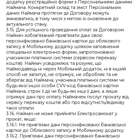
додатку реєстраційної форми з Персональними даними
Наймача. Конкретний склад та зміст Персональних
даних Наймача протягом дії Договору можуть
змінюватись, в тому числі з метою їх оновлення до
актуального стану.
3.15. Для успішного проведення оплат за Договором
Наймач зобов’язаний прив’язати дані своєї
персоніфікованої банківської картки до облікового
запису в Мобільному додатку шляхом заповнення
спеціальної електронної форми, запропонованої
учасником платіжної системи (сервісом переказу
коштів). Наймач усвідомлює та розуміє, що
Наймодавець ні через Мобільний додаток, ні в інший
спосіб не запитує, не отримує, не обробляє та не
зберігає від Наймача, учасника платіжної системи чи
будь-якої іншої особи CVV-код банківської картки
Наймача, строк її дії чи будь-які інші її дані, а лише
отримує дані про оплату Наймачем послуг прокату від
сервісу переказу коштів або про відсутність/відмову
такої оплати.
3.16. Наймач не може прийняти Електросамокат у
прокат, якщо:
3.16.1. Не прив’язані дані персоніфікованої банківської
картки до Облікового запису в Мобільному додатку;
3.16.2. Прив’язані дані персоніфікованої банківської