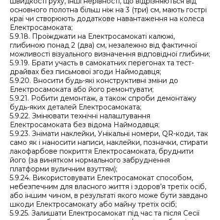
швидкості руху, інші нерівності, що відрізняються від
основного полотна більш ніж на 3 (три) см, мають гострі
краї чи створюють додаткове навантаження на колеса
Електросамоката;
5.9.18. Проїжджати на Електросамокаті калюжі,
глибиною понад 2 (два) см, незалежно від фактичної
можливості візуального визначення відповідної глибини;
5.9.19. Брати участь в самокатних перегонах та тест-
драйвах без письмової згоди Наймодавця;
5.9.20. Вносити будь-які конструктивні зміни до
Електросамоката або його ремонтувати;
5.9.21. Робити демонтаж, а також спроби демонтажу
будь-яких деталей Електросамоката;
5.9.22. Змінювати технічні налаштування
Електросамоката без відома Наймодавця;
5.9.23. Знімати наклейки, Унікальні номери, QR-коди, так
само як і наносити написи, наклейки, позначки, стирати
лакофарбове покриття Електросамоката, бруднити
його (за винятком нормального забруднення
платформи вуличним взуттям);
5.9.24. Використовувати Електросамокат способом,
небезпечним для власного життя і здоров’я третіх осіб,
або іншим чином, в результаті якого може бути завдано
шкоди Електросамокату або майну третіх осіб;
5.9.25. Залишати Електросамокат під час та після Сесії