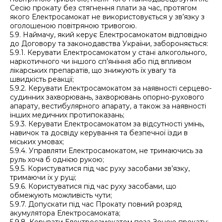
Сесію прокату без стягнення плати за час, протягом
якого Електросамокат не використовується у зв’язку з
оголошеною повітряною тривогою.
5.9. Наймачу, який керує Електросамокатом відповідно
до Договору та законодавства України, забороняється:
5.9.1. Керувати Електросамокатом у стані алкогольного,
наркотичного чи іншого сп’яніння або під впливом
лікарських препаратів, що знижують їх увагу та
швидкість реакції;
5.9.2. Керувати Електросамокатом за наявності серцево-
судинних захворювань, захворювань опорно-рухового
апарату, вестибулярного апарату, а також за наявності
інших медичних протипоказань;
5.9.3. Керувати Електросамокатом за відсутності умінь,
навичок та досвіду керування та безпечної їзди в
міських умовах;
5.9.4. Управляти Електросамокатом, не тримаючись за
руль хоча б однією рукою;
5.9.5. Користуватися під час руху засобами зв’язку,
тримаючи їх у руці;
5.9.6. Користуватися під час руху засобами, що
обмежують можливість чути;
5.9.7. Допускати під час Прокату повний розряд
акумулятора Електросамоката;