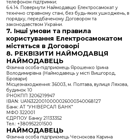
телефоном підтримки;
6.4.14. Повернути Наймодавцю Електросамокат у
технічно справному стані, без будь-яких ушкоджень, в
порядку, передбаченому Договором та
законодавством України.
7. Інші умови та правила
користування Електросамокатом
містяться в Договорі
8. РЕКВІЗИТИ НАЙМОДАВЦЯ
НАЙМОДАВЕЦЬ
Фізична особа-підприємець Ярошенко Ірина
Володимирівна (Наймодавець у місті Вишгород,
Бровари)
Місцезнаходження: 36003, м. Полтава, вулиця Ляхова,
будинок 10
РНОКПП 3206219947
IBAN: UA163220010000026000340068127
Банк: АТ “УНІВЕРСАЛ БАНК”
МФО 322001
ЄДРПОУ Банку 21133352
Тел.: +380952201500
НАЙМОДАВЕЦЬ
Фізична особа підприємець Чеснокова Карина