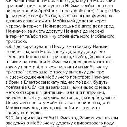
3.8. Завантаження Мобільного додатку на Мобільний
пристрій, яким користується Наймач, здійснюється з
використанням AppStore (itunes.apple.com), Google Play
(play.google.com) або будь-якої іншої платформи, що
дозволяє завантажити Мобільний додаток через
мережу Інтернет. Наймодавець не відповідає перед
Наймачем за якість доступу Наймача до мережі
Інтернет та/або технічну справність його Мобільного
пристрою.
3.9. Для користування Послугами прокату Наймач
повинен надати Мобільному додатку доступ до
геоданих Мобільного пристрою, який здійснюється
шляхом натискання Наймачем відповідної клавіші на
такому пристрої, а також включити на мобільному
пристрої геолокацію. У такому випадку дані про
місцезнаходження Мобільного пристрою Наймача,
зібрані з Електросамокату під час поїздки, будуть
пов’язані з Обліковим записом Наймача, зокрема, з
метою створення квитанцій, надання підтримки,
виявлення факту шахрайства тощо. Для користування
Послугами прокату Наймач також повинен надати
Мобільному додатку дозвіл робити знимки та
записувати аудіо.
3.10. Авторизація особи Наймача здійснюється шляхом
введення в Мобільному додатку одноразового коду