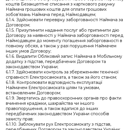
коштів Безакцептне списання з карткового рахунку
Наймача грошових коштів для оплати грошових
зобов’язань Наймача перед Наймодавцем;
6.1.4. Здійснювати перевірку заборгованості Наймача за
Договором;
6.1.5. Призупинити надання послуг або припинити дію
Договору за наявності у Наймача заборгованості перед
Наймодавцем до моменту погашення заборгованості в
повному обсязі, а також у разі порушення Наймачем
інших умов Договору;
6.1.6. Видалити Обліковий запис Наймача в Мобільному
додатку з підстав, передбачених Договором та
законодавством України;
6.1.7. Здійснювати контроль за збереженням технічної
справності Електросамоката, а також за його станом;
6.1.8. Контролювати відповідність експлуатації
Наймачем Електросамоката цілям та умовам,
встановленим Договором;
6.1.9. Звертатись до правоохоронних органів про факти
вчинення крадіжки, шахрайства чи іншого
правопорушення, а також вдатися до інших
передбачених законодавством України способів
захисту прав;
6.1.10. Заблокувати рух Електросамокату з підстав,
передбачених Договором та законодавством України;