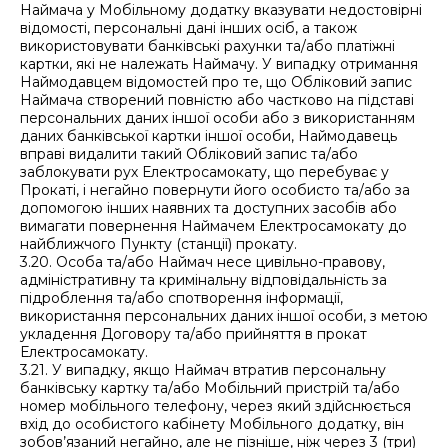
Наймача у Мобільному додатку вказувати недостовірні
відомості, персональні дані інших осіб, а також
використовувати банківські рахунки та/або платіжні
картки, які не належать Наймачу. У випадку отримання
Наймодавцем відомостей про те, що Обліковий запис
Наймача створений повністю або частково на підставі
персональних даних іншої особи або з використанням
даних банківської картки іншої особи, Наймодавець
вправі видалити такий Обліковий запис та/або
заблокувати рух Електросамокату, що перебуває у
Прокаті, і негайно повернути його особисто та/або за
допомогою інших наявних та доступних засобів або
вимагати повернення Наймачем Електросамокату до
найближчого Пункту (станції) прокату.
3.20. Особа та/або Наймач несе цивільно-правову,
адміністративну та кримінальну відповідальність за
підроблення та/або спотворення інформації,
використання персональних даних іншої особи, з метою
укладення Договору та/або прийняття в прокат
Електросамокату.
3.21. У випадку, якщо Наймач втратив персональну
банківську картку та/або Мобільний пристрій та/або
номер мобільного телефону, через який здійснюється
вхід до особистого кабінету Мобільного додатку, він
зобов’язаний негайно, але не пізніше, ніж через 3 (три)