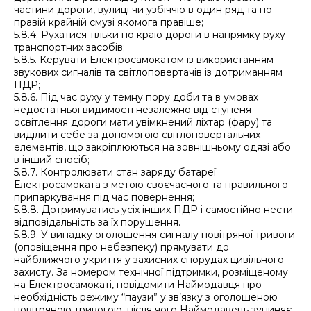
частини дороги, вулиці чи узбіччю в один ряд та по
правій крайній смузі якомога правіше;
5.8.4. Рухатися тільки по краю дороги в напрямку руху
транспортних засобів;
5.8.5. Керувати Електросамокатом із використанням
звукових сигналів та світлоповертачів із дотриманням
ПДР;
5.8.6. Під час руху у темну пору доби та в умовах
недостатньої видимості незалежно від ступеня
освітлення дороги мати увімкнений ліхтар (фару) та
виділити себе за допомогою світлоповертальних
елементів, що закріплюються на зовнішньому одязі або
в інший спосіб;
5.8.7. Контролювати стан заряду батареї
Електросамоката з метою своєчасного та правильного
припаркування під час повернення;
5.8.8. Дотримуватись усіх інших ПДР і самостійно нести
відповідальність за їх порушення.
5.8.9. У випадку оголошення сигналу повітряної тривоги
(оповіщення про небезпеку) прямувати до
найближчого укриття у захисних спорудах цивільного
захисту. За номером технічної підтримки, розміщеному
на Електросамокаті, повідомити Наймодавця про
необхідність режиму “паузи” у зв’язку з оголошеною
повітряною тривогою, після чого Наймодавець зупиняє