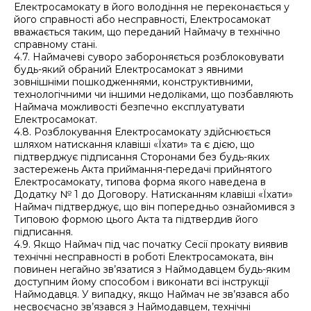
Електросамокату в його володіння не переконається у
його справності або несправності, Електросамокат
вважається таким, що переданий Наймачу в технічно
справному стані.
4.7. Наймачеві суворо забороняється розблоковувати
будь-який обраний Електросамокат з явними
зовнішніми пошкодженнями, конструктивними,
технологічними чи іншими недоліками, що позбавляють
Наймача можливості безпечно експлуатувати
Електросамокат.
4.8. Розблокування Електросамокату здійснюється
шляхом натискання клавіші «Їхати» та є дією, що
підтверджує підписання Сторонами без будь-яких
застережень Акта приймання-передачі прийнятого
Електросамокату, типова форма якого наведена в
Додатку № 1 до Договору. Натисканням клавіші «Їхати»
Наймач підтверджує, що він попередньо ознайомився з
Типовою формою цього Акта та підтвердив його
підписання.
4.9. Якщо Наймач під час початку Сесії прокату виявив
технічні несправності в роботі Електросамоката, він
повинен негайно зв’язатися з Наймодавцем будь-яким
доступним йому способом і виконати всі інструкції
Наймодавця. У випадку, якщо Наймач не зв’язався або
несвоєчасно зв’язався з Наймодавцем, технічні