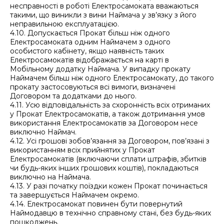
несправності в роботі Електросамоката вважаються
такими, що виникли з вини Наймача у зв’язку з його
неправильною експлуатацією.
4.10. Допускається Прокат більш ніж одного
Електросамоката одним Наймачем з одного
особистого кабінету, якщо наявність таких
Електросамокатів відображається на карті в
Мобільному додатку Наймача. У випадку прокату
Наймачем більш ніж одного Електросамокату, до такого
прокату застосовуються всі вимоги, визначені
Договором та додатками до нього.
4.11. Усю відповідальність за схоронність всіх отриманих
у Прокат Електросамокатів, а також дотримання умов
використання Електросамокатів за Договором несе
виключно Наймач.
4.12. Усі грошові зобов’язання за Договором, пов’язані з
використанням всіх прийнятих у Прокат
Електросамокатів (включаючи сплати штрафів, збитків
чи будь-яких інших грошових коштів), покладаються
виключно на Наймача.
4.13. У разі початку поїздки кожен Прокат починається
та завершується Наймачем окремо.
4.14. Електросамокат повинен бути повернутий
Наймодавцю в технічно справному стані, без будь-яких
пошкоджень.