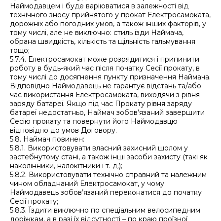
Наймодавцем і буде варіюватися в залежності від
технічного зносу прийнятого у прокат Електросамоката,
дорожніх або погодних умов, а також інших факторів, у
тому числі, але не виключно: стиль їзди Наймача,
обрана швидкість, кількість та щільність гальмування
тощо;
5.7.4. Електросамокат може розрядитися і припинити
роботу в будь-який час після початку Сесії прокату, в
тому числі до досягнення пункту призначення Наймача.
Відповідно Наймодавець не гарантує відстань та/або
час використання Електросамоката, виходячи з рівня
заряду батареї. Якщо під час Прокату рівня заряду
батареї недостатньо, Наймач зобов’язаний завершити
Сесію прокату та повернути його Наймодавцю
відповідно до умов Договору.
5.8. Наймач повинен:
5.8.1. Використовувати власний захисний шолом у
застебнутому стані, а також інші засоби захисту (такі як
наколінники, налокітники і т. д.);
5.8.2. Використовувати технічно справний та належним
чином обладнаний Електросамокат, у чому
Наймодавець зобов’язаний переконатися до початку
Сесії прокату;
5.8.3. Їздити виключно по спеціальним велосипедним
доріжкам, а в разі їх відсутності – по краю проїзної