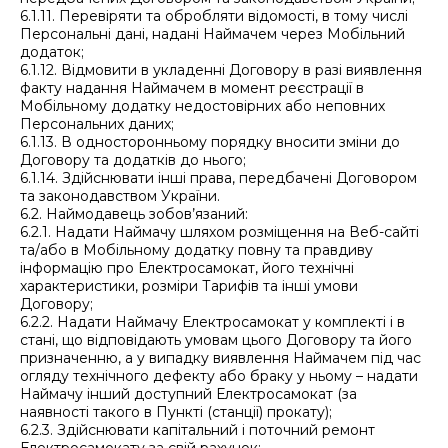
6.1.11. Перевіряти та обробляти відомості, в тому числі
Персональні дані, надані Наймачем через Мобільний
додаток;
6.1.12. Відмовити в укладенні Договору в разі виявлення
факту надання Наймачем в момент реєстрації в
Мобільному додатку недостовірних або неповних
Персональних даних;
6.1.13. В односторонньому порядку вносити зміни до
Договору та додатків до нього;
6.1.14. Здійснювати інші права, передбачені Договором
та законодавством України.
6.2. Наймодавець зобов’язаний:
6.2.1. Надати Наймачу шляхом розміщення на Веб-сайті
та/або в Мобільному додатку повну та правдиву
інформацію про Електросамокат, його технічні
характеристики, розміри Тарифів та інші умови
Договору;
6.2.2. Надати Наймачу Електросамокат у комплекті і в
стані, що відповідають умовам цього Договору та його
призначенню, а у випадку виявлення Наймачем під час
огляду технічного дефекту або браку у ньому – надати
Наймачу інший доступний Електросамокат (за
наявності такого в Пункті (станції) прокату);
6.2.3. Здійснювати капітальний і поточний ремонт