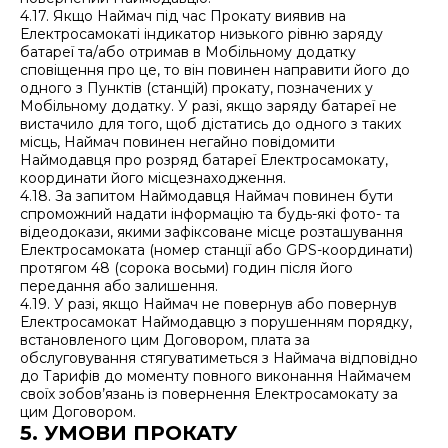
4.17. Якщо Наймач під час Прокату виявив на
Електросамокаті індикатор низького рівню заряду
батареї та/або отримав в Мобільному додатку
сповіщення про це, то він повинен направити його до
одного з Пунктів (станцій) прокату, позначених у
Мобільному додатку. У разі, якщо заряду батареї не
вистачило для того, щоб дістатись до одного з таких
місць, Наймач повинен негайно повідомити
Наймодавця про розряд батареї Електросамокату,
координати його місцезнаходження.
4.18. За запитом Наймодавця Наймач повинен бути
спроможний надати інформацію та будь-які фото- та
відеодокази, якими зафіксоване місце розташування
Електросамоката (номер станції або GPS-координати)
протягом 48 (сорока восьми) годин після його
передання або залишення.
4.19. У разі, якщо Наймач не повернув або повернув
Електросамокат Наймодавцю з порушенням порядку,
встановленого цим Договором, плата за
обслуговування стягуватиметься з Наймача відповідно
до Тарифів до моменту повного виконання Наймачем
своїх зобов’язань із повернення Електросамокату за
цим Договором.
5. УМОВИ ПРОКАТУ