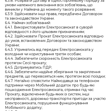
6.3.8. Розірвати Договір в односторонньому порядку за
умови належного виконання всіх зобов’язань, що
виникли у Наймача до моменту такого розірвання;
6.3.9. Здійснювати інші права, передбачені Договором
та законодавством України.
6.4. Наймач зобов’язаний:
6.4.1. Використовувати Електросамокат в суворій
відповідності з його цільовим призначенням;
6.4.2. Здійснювати Прокат Електросамоката відповідно
до умов, встановлених Договором та законодавством
України;
6.4.3. Утриматись від передачі Електросамоката у
володіння чи користування третім особам;
6.4.4. Забезпечити схоронність Електросамоката
протягом Сесії прокату;
6.4.5. Дотримуватись ПДР;
6.4.6. Забезпечити надійне зберігання та закріплення
предметів, що перевозяться ним, протягом всієї поїздки;
6.4.7. Негайно сповістити Наймодавця за телефоном
підтримки через Мобільний додаток про будь-які
пошкодження Електросамоката, отримані під час
Прокату, відключення будь-яких із систем, інші
несправності, дорожньо-транспортні пригоди за участю
Електросамоката, порушення функціонування
Мобільного додатку;