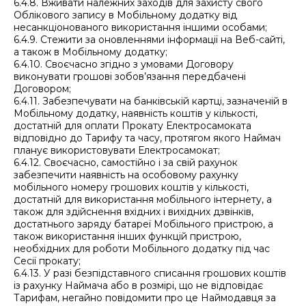
6.4.8. Вживати належних заходів для захисту свого
Облікового запису в Мобільному додатку від
несанкціонованого використання іншими особами;
6.4.9. Стежити за оновленнями інформації на Веб-сайті,
а також в Мобільному додатку;
6.4.10. Своєчасно згідно з умовами Договору
виконувати грошові зобов’язання передбачені
Договором;
6.4.11. Забезпечувати на банківській картці, зазначеній в
Мобільному додатку, наявність коштів у кількості,
достатній для оплати Прокату Електросамоката
відповідно до Тарифу та часу, протягом якого Наймач
планує використовувати Електросамокат;
6.4.12. Своєчасно, самостійно і за свій рахунок
забезпечити наявність на особовому рахунку
мобільного номеру грошових коштів у кількості,
достатній для використання мобільного інтернету, а
також для здійснення вхідних і вихідних дзвінків,
достатнього заряду батареї Мобільного пристрою, а
також використання інших функцій пристрою,
необхідних для роботи Мобільного додатку під час
Сесії прокату;
6.4.13. У разі безпідставного списання грошових коштів
із рахунку Наймача або в розмірі, що не відповідає
Тарифам, негайно повідомити про це Наймодавця за