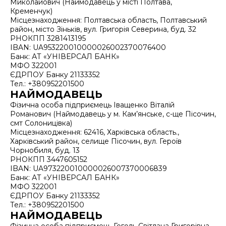
Миколайович (Наймодавець у місті Полтава,
Кременчук)
Місцезнаходження: Полтавська область, Полтавський
район, місто Зіньків, вул. Григорія Северина, буд. 32
РНОКПП 3281413195
IBAN: UA953220010000026002370076400
Банк: АТ «УНІВЕРСАЛ БАНК»
МФО 322001
ЄДРПОУ Банку 21133352
Тел.: +380952201500
НАЙМОДАВЕЦЬ
Фізична особа підприємець Іващенко Віталій
Романович (Наймодавець у м. Кам’янське, с-ще Пісочин,
смт Солоницівка)
Місцезнаходження: 62416, Харківська область.,
Харківський район, селище Пісочин, вул. Героїв
Чорнобиля, буд. 13
РНОКПП 3447605152
IBAN: UA973220010000026007370006839
Банк: АТ «УНІВЕРСАЛ БАНК»
МФО 322001
ЄДРПОУ Банку 21133352
Тел.: +380952201500
НАЙМОДАВЕЦЬ