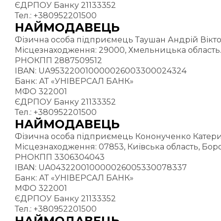
ЄДРПОУ Банку 21133352
Тел.: +380952201500
НАЙМОДАВЕЦЬ
Фізична особа підприємець Таушан Андрій Вікто
Місцезнаходження: 29000, Хмельницька область.
РНОКПП 2887509512
IBAN: UA953220010000026003300024324
Банк: АТ «УНІВЕРСАЛ БАНК»
МФО 322001
ЄДРПОУ Банку 21133352
Тел.: +380952201500
НАЙМОДАВЕЦЬ
Фізична особа підприємець Кононученко Катер
Місцезнаходження: 07853, Київська область, Боро
РНОКПП 3306304043
IBAN: UA043220010000026005330078337
Банк: АТ «УНІВЕРСАЛ БАНК»
МФО 322001
ЄДРПОУ Банку 21133352
Тел.: +380952201500
НАЙМОДАВЕЦЬ