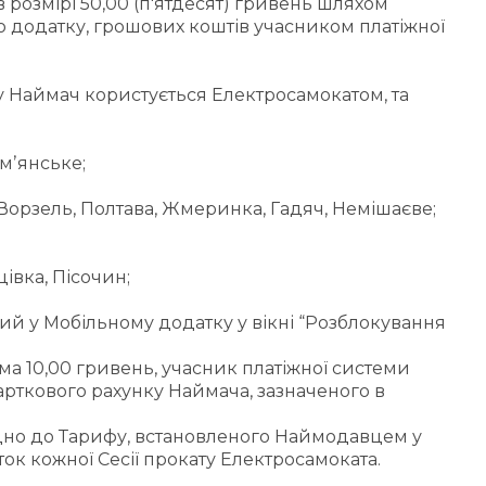
розмірі 50,00 (п'ятдесят) гривень шляхом
о додатку, грошових коштів учасником платіжної
ому Наймач користується Електросамокатом, та
амʼянське;
, Ворзель, Полтава, Жмеринка, Гадяч, Немішаєве;
івка, Пісочин;
ий у Мобільному додатку у вікні “Розблокування
ма 10,00 гривень, учасник платіжної системи
арткового рахунку Наймача, зазначеного в
відно до Тарифу, встановленого Наймодавцем у
ток кожної Сесії прокату Електросамоката.