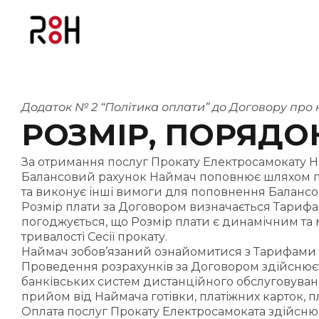
Додаток № 2 “Політика оплати” до Договору про н
РОЗМІР, ПОРЯДО
За отримання послуг Прокату Електросамокату 
Балансовий рахунок Наймач поповнює шляхом пер
та виконує інші вимоги для поповнення Балансов
Розмір плати за Договором визначається Тарифам
погоджується, що Розмір плати є динамічним та
тривалості Сесії прокату.
Наймач зобов’язаний ознайомитися з Тарифами до
Проведення розрахунків за Договором здійснюєт
банківських систем дистанційного обслуговуванн
прийом від Наймача готівки, платіжних карток, пл
Оплата послуг Прокату Електросамоката здійсню