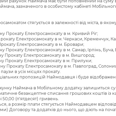
вий рахунок Наймача має бути поповнений на суму в 
ймача, зазначеного в особистому кабінеті Мобільног
росамокатом стягується в залежності від міста, в як
ину Прокату Електросамокату в м. Кривий Ріг;
 Прокату Електросамокату в м. Черкаси, Кременчук, К
 Прокату Електросамокату в м. Бровари;
ину Прокату Електросамокату в м. Самар, Ірпінь, Буча
лину Прокату Електросамокату в м. Вишгород;
ину Прокату Електросамокату в м. Прилуки;
лину Прокату Електросамокату в м. Павлоград, Солониц
паузи в усіх місцях прокату.
пеціальних пропозицій Наймодавця і буде відображен
рахунку Наймача в Мобільному додатку залишиться су
оматичне безакцептне списання грошових коштів із к
 50,00 (п'ятдесят) гривень.
ується, а розмір плати стягується Наймодавцем відпо
ми) Договору та додатків до нього, що діють на поча