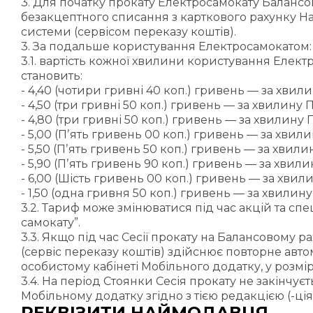
3. Для початку прокату Електросамокату Балансо
безакцептного списання з карткового рахунку На
системи (сервісом переказу коштів).
3. За подальше користування Електросамокатом:
3.1. вартість кожної хвилини користування Елект
становить:
- 4,40 (чотири гривні 40 коп.) гривень — за хвил
- 4,50 (три гривні 50 коп.) гривень — за хвилину
- 4,80 (три гривні 50 коп.) гривень — за хвилину
- 5,00 (Пʼять гривень 00 коп.) гривень — за хвил
- 5,50 (Пʼять гривень 50 коп.) гривень — за хви
- 5,90 (Пʼять гривень 90 коп.) гривень — за хвил
- 6,00 (Шість гривень 00 коп.) гривень — за хви
- 1,50 (одна гривня 50 коп.) гривень — за хвилину 
3.2. Тариф може змінюватися під час акцій та с
самокату”.
3.3. Якщо під час Сесії прокату на Балансовому 
(сервіс переказу коштів) здійснює повторне авт
особистому кабінеті Мобільного додатку, у розмірі
3.4. На період Стоянки Сесія прокату не закінч
Мобільному додатку згідно з тією редакцією (-ція
РЕКВІЗИТИ НАЙМОДАВЦЯ