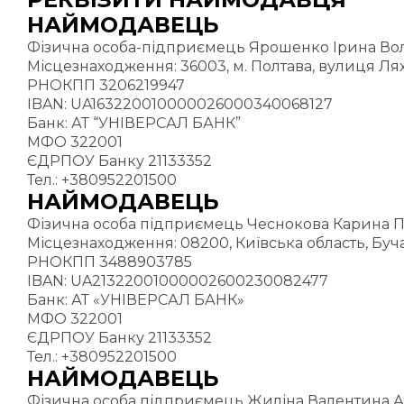
НАЙМОДАВЕЦЬ
Фізична особа-підприємець Ярошенко Ірина Вол
Місцезнаходження: 36003, м. Полтава, вулиця Ля
РНОКПП 3206219947
IBAN: UA163220010000026000340068127
Банк: АТ “УНІВЕРСАЛ БАНК”
МФО 322001
ЄДРПОУ Банку 21133352
Тел.: +380952201500
НАЙМОДАВЕЦЬ
Фізична особа підприємець Чеснокова Карина Пав
Місцезнаходження: 08200, Київська область, Бучанс
РНОКПП 3488903785
IBAN: UA21322001000002600230082477
Банк: АТ «УНІВЕРСАЛ БАНК»
МФО 322001
ЄДРПОУ Банку 21133352
Тел.: +380952201500
НАЙМОДАВЕЦЬ
Фізична особа підприємець Жиліна Валентина Ана