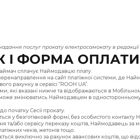
адання послуг прокату електросамокату в редакції в
К І ФОРМА ОПЛАТИ
Наймач сплачує Наймодавцю плату.
енаправлення на сайт платіжної системи, де Наймач
ого рахунку в сервісі “ROOH UA”.
и, які вказані нижче та відображаються в Мобільном
 може змінюватись Наймодавцем в односторонньому п
 початку Сесії прокату.
ься у безготівковій формі, без особистого контакт
я та/або сервісу переказу коштів, Наймодавець за 
атіжних чеків, жетонів тощо.
ється виключно за рахунок авансових коштів, що ві