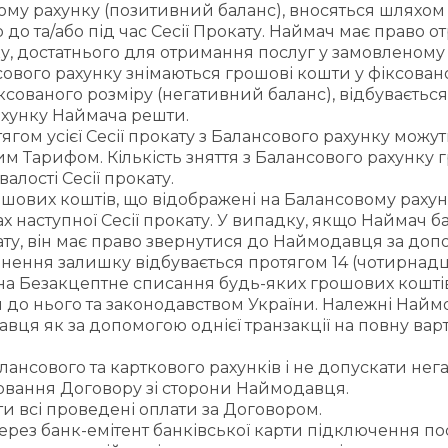
ому рахунку (позитивний баланс), вносяться шляхом
о та/або під час Сесії Прокату. Наймач має право 
у, достатнього для отримання послуг у замовленому 
сового рахунку знімаються грошові кошти у фіксова
фіксованого розміру (негативний баланс), відбуваєт
ахунку Наймача решти.
ягом усієї Сесії прокату з Балансового рахунку мож
м Тарифом. Кількість зняття з Балансового рахунку г
лості Сесії прокату.
ових коштів, що відображені на Балансовому рахунку
 наступної Сесії прокату. У випадку, якщо Наймач 
кату, він має право звернутися до Наймодавця за до
рнення залишку відбувається протягом 14 (чотирнадц
 Безакцептне списання будь-яких грошових коштів (
 до нього та законодавством України. Належні Най
ця як за допомогою однієї транзакції на повну варті
лансового та карткового рахунків і не допускати нег
рвання Договору зі сторони Наймодавця.
ти всі проведені оплати за Договором.
ерез банк-емітент банківської карти підключення п