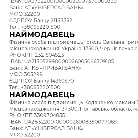
IBAN: UA973220010000026007370006839
Банк: АТ «УНІВЕРСАЛ БАНК»
МФО 322001
ЄДРПОУ Банку 21133352
Тел.: +380952201500
НАЙМОДАВЕЦЬ
Фізична особа підприємець Гоголь Світлана Григ
Місцезнаходження: Україна, 17500, Чернігівська о
РНОКПП: 2321504523
IBAN: UA213052990000026005046309105
Банк: АТ КБ «ПРИВАТБАНК»
МФО 305299
ЄДРПОУ Банку 14360570
Тел.: +380952201500
НАЙМОДАВЕЦЬ
Фізична особа підприємець Кодаченко Максим 
Місцезнаходження: 37300, Полтавська область, м. 
РНОКПП 3309704855
IBAN: UA283220010000026008350077069
Банк: АТ «УНІВЕРСАЛ БАНК»
МФО 322001