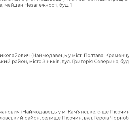
, майдан Незалежності, буд. 1
колайович (Наймодавець у місті Полтава, Кременч
й район, місто Зіньків, вул. Григорія Северина, буд
анович (Наймодавець у м. Кам’янське, с-ще Пісочин
рківський район, селище Пісочин, вул. Героїв Чорноби