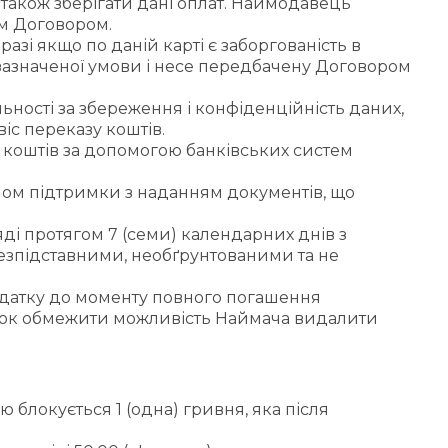
 також зберігати дані оплат. Наймодавець
им Договором.
азі якщо по даній карті є заборгованість в
зазначеної умови і несе передбачену Договором
ності за збереження і конфіденційність даних,
іс переказу коштів.
 коштів за допомогою банківських систем
ном підтримки з наданням документів, що
і протягом 7 (семи) календарних днів з
безпідставними, необґрунтованими та не
одатку до моменту повного погашення
ток обмежити можливість Наймача видалити
 блокується 1 (одна) гривня, яка після