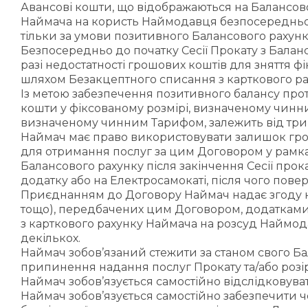
Авансові кошти, що відображаються на Балансов
Наймача на користь Наймодавця безпосередньо д
тільки за умови позитивного Балансового рахунк
Безпосередньо до початку Сесії Прокату з Балан
разі недостатності грошових коштів для зняття 
шляхом Безакцептного списання з карткового р
Із метою забезпечення позитивного балансу прот
кошти у фіксованому розмірі, визначеному чинни
визначеному чинним Тарифом, залежить від трива
Наймач має право використовувати залишок грош
для отримання послуг за цим Договором у рамках
Балансового рахунку після закінчення Сесії про
додатку або на Електросамокаті, після чого пове
Приєднанням до Договору Наймач надає згоду на
тощо), передбачених цим Договором, додатками
з карткового рахунку Наймача на розсуд Наймодав
декількох.
Наймач зобов’язаний стежити за станом свого Ба
припинення надання послуг Прокату та/або розі
Наймач зобов’язується самостійно відслідковува
Наймач зобов’язується самостійно забезпечити ч