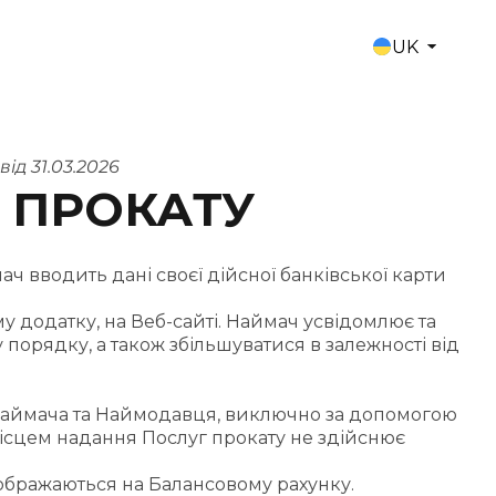
UK
ід 31.03.2026
 ПРОКАТУ
 вводить дані своєї дійсної банківської карти
у додатку, на Веб-сайті. Наймач усвідомлює та
орядку, а також збільшуватися в залежності від
у Наймача та Наймодавця, виключно за допомогою
місцем надання Послуг прокату не здійснює
дображаються на Балансовому рахунку.