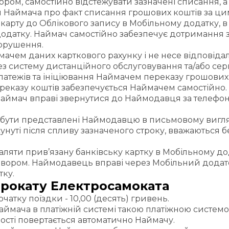
ром, самостійно відстежувати зазначені списання, а
и Наймача про факт списання грошових коштів за ц
арту до Облікового запису в Мобільному додатку, в р
додатку. Наймач самостійно забезпечує дотримання 
порушення.
чем даних карткового рахунку і не несе відповідаль
 систему дистанційного обслуговування та/або серв
платежів та ініціювання Наймачем переказу грошових
ереказу коштів забезпечується Наймачем самостійно.
Наймач вправі звернутися до Наймодавця за телефо
бути представлені Наймодавцю в письмовому вигляд
сунуті після спливу зазначеного строку, вважаються 
ляти прив’язану банківську картку в Мобільному д
овором. Наймодавець вправі через Мобільний дода
тку.
Прокату Електросамоката
чатку поїздки - 10,00 (десять) гривень.
Наймача в платіжній системі такою платіжною системою
ності повертається автоматично Наймачу.