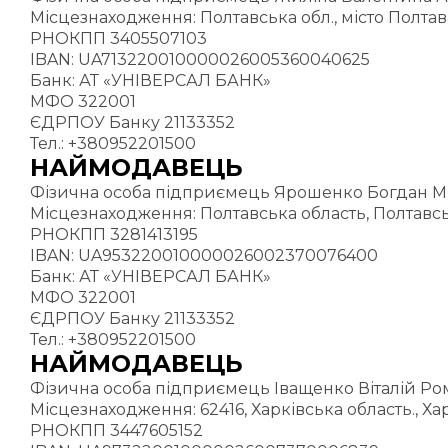
Місцезнаходження: Полтавська обл., місто Полтава
РНОКПП 3405507103
IBAN: UA713220010000026005360040625
Банк: АТ «УНІВЕРСАЛ БАНК»
МФО 322001
ЄДРПОУ Банку 21133352
Тел.: +380952201500
НАЙМОДАВЕЦЬ
Фізична особа підприємець Ярошенко Богдан Ми
Місцезнаходження: Полтавська область, Полтавськи
РНОКПП 3281413195
IBAN: UA953220010000026002370076400
Банк: АТ «УНІВЕРСАЛ БАНК»
МФО 322001
ЄДРПОУ Банку 21133352
Тел.: +380952201500
НАЙМОДАВЕЦЬ
Фізична особа підприємець Іващенко Віталій Ром
Місцезнаходження: 62416, Харківська область., Ха
РНОКПП 3447605152