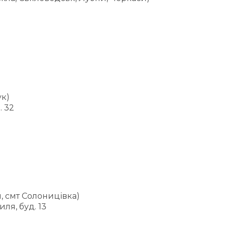
ук)
. 32
, смт Солоницівка)
ля, буд. 13