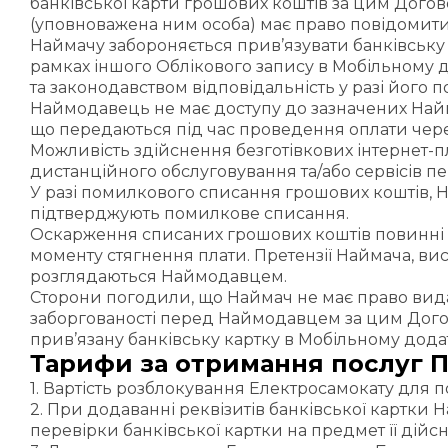
банківської карти грошових коштів за цим Догово
(уповноважена ним особа) має право повідомит
Наймачу забороняється прив’язувати банківську к
рамках іншого Облікового запису в Мобільному 
та законодавством відповідальність у разі його 
Наймодавець не має доступу до зазначених Найма
що передаються під час проведення оплати через
Можливість здійснення безготівкових інтернет-
дистанційного обслуговування та/або сервісів п
У разі помилкового списання грошових коштів, 
підтверджують помилкове списання.
Оскарження списаних грошових коштів повинні 
моменту стягнення плати. Претензії Наймача, ви
розглядаються Наймодавцем.
Сторони погодили, що Наймач не має право вида
заборгованості перед Наймодавцем за цим Дог
прив’язану банківську картку в Мобільному дода
Тарифи за отримання послуг 
1. Вартість розблокування Електросамокату для по
2. При додаванні реквізитів банківської картки 
перевірки банківської картки на предмет її дійс