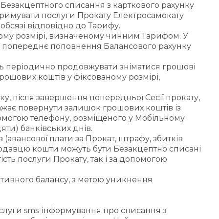
 Безакцептного списання з карткового рахунку
отримувати послуги Прокату Електросамокату
обсязі відповідно до Тарифу.
ному розмірі, визначеному чинним Тарифом. У
ься попереднє поповнення Балансового рахунку
уть періодично продовжувати зніматися грошові
рошових коштів у фіксованому розмірі,
, після завершення попередньої Сесії прокату,
бажає повернути залишок грошових коштів із
помогою телефону, розміщеного у Мобільному
яти) банківських днів.
авансової плати за Прокат, штрафу, збитків
модавцю кошти можуть бути Безакцептно списані
сть послуги Прокату, так і за допомогою
ативного балансу, з метою уникнення
ослуги sms-інформування про списання з