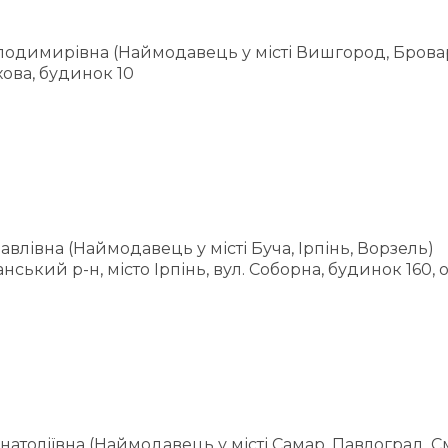
одимирівна (Наймодавець у місті Вишгород, Брова
хова, будинок 10
лівна (Наймодавець у місті Буча, Ірпінь, Ворзель)
ький р-н, місто Ірпінь, вул. Соборна, будинок 160, о
толіївна (Наймодавець у місті Самар, Павлоград, См